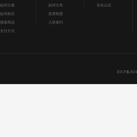
如何注册
如何出售
实名认证
如何购买
发票制度
搜索商品
入驻签约
支付方式
京ICP备2024