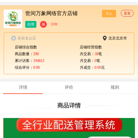
世间万象网络官方店铺
逛逛
个人
自营
保
10年
未实名认证
北京北京市
店铺综合指数
店铺经营指数
商品数量：
290
共交易：
38
笔
累计访客：
194612
月交易：
0
笔
综合评分：
0.00
月成交：
0.00
元
详情
评价
规则
商品详情