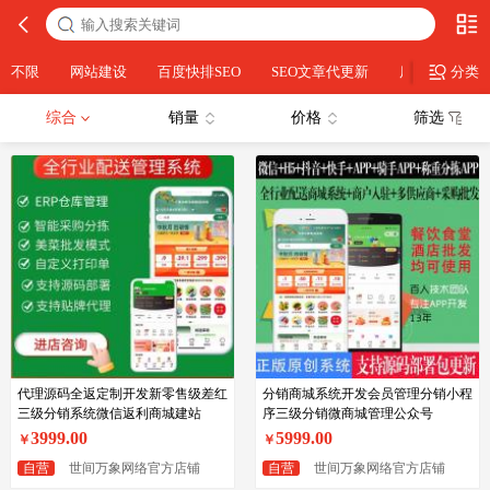
不限
网站建设
百度快排SEO
SEO文章代更新
店铺设计
分类
综合
销量
价格
筛选
代理源码全返定制开发新零售级差红
分销商城系统开发会员管理分销小程
三级分销系统微信返利商城建站
序三级分销微商城管理公众号
3999.00
5999.00
￥
￥
自营
世间万象网络官方店铺
自营
世间万象网络官方店铺